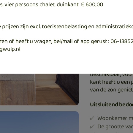
s, vier persoons chalet, duinkant € 600,00
Prijzen zijn exclusief 
Dit vier persoon
rijzen zijn excl. toeristenbelasting en administratiek
keuken. Het chale
Het heeft een sl
ren of heeft u vragen, bel/mail of app gerust : 06-1385
slaapkamer met e
gwulp.nl
toilet en wastafel
tuinmeubilair. Di
denkt dat de weg 
beschikbaar, voor
kant heeft u een 
van de zon geniet
Uitsluitend bedo
Woonkamer me
De grootte van