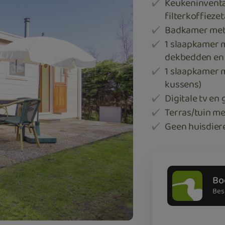
Keukeninventar
filterkoffiezet
Badkamer met 
1 slaapkamer 
dekbedden en 
1 slaapkamer 
kussens)
Digitale tv en 
Terras/tuin me
Geen huisdier
Bo
Bes