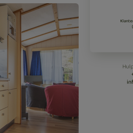
Klante
Hulp
in