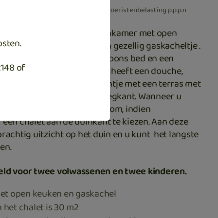
€10,- administratiekosten en € 2,50 toeristenbelasting p.p.p.n
s chalet bestaat uit een woonkamer met open
osten.
t wordt verwarmd door een gezellig gaskacheltje .
aapkamer met een twee persoons bed en een
2148 of
en stapelbed. De badkamer heeft een douche,
. Voor het terras ligt een tuintje met een terras met
t chalet is gelegen aan de wegkant. Wanneer u
u hindert, is het verstandig om, indien
 een chalet aan de duinkant te kiezen. Aan deze
prachtig uitzicht op het duin en u kunt het langste
en.
eld voor twee volwassenen en twee kinderen.
t open keuken en gaskachel
 het chalet is 30 m2