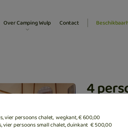
Over Camping Wulp
Contact
Beschikbaar
4 pers
wegka
s, vier persoons chalet, wegkant, € 600,00
Al vanaf €435
s, vier persoons small chalet, duinkant € 500,00