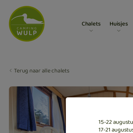
Chalets
Huisjes
Terug naar alle chalets
15-22 augustu
17-21 augustu