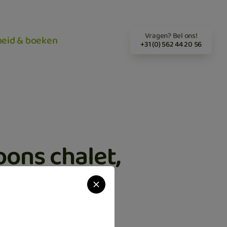
Vragen? Bel ons!
heid & boeken
+31 (0) 562 44 20 56
oons chalet,
nt
,- p/week