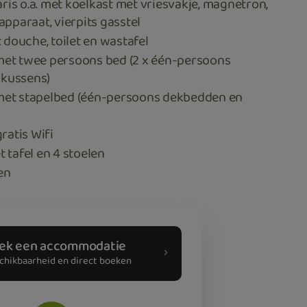
is o.a. met koelkast met vriesvakje, magnetron,
apparaat, vierpits gasstel
douche, toilet en wastafel
met twee persoons bed (2 x één-persoons
kussens)
met stapelbed (één-persoons dekbedden en
gratis Wifi
t tafel en 4 stoelen
en
ek een accommodatie
chikbaarheid en direct boeken