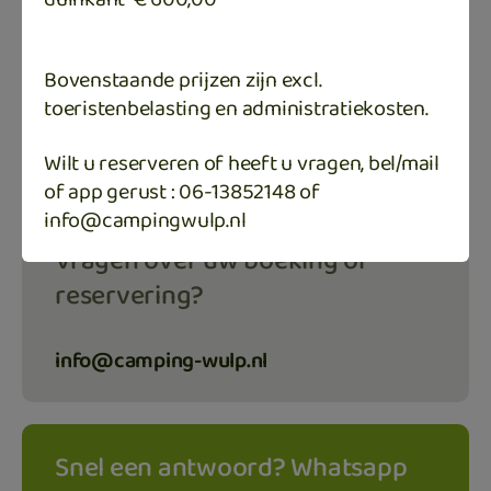
Waar vind je ons?
Bovenstaande prijzen zijn excl.
Camping Wulp
toeristenbelasting en administratiekosten.
Hoofdweg 14a
8881 HA West-Terschelling
Wilt u reserveren of heeft u vragen, bel/mail
of app gerust : 06-13852148 of
info@campingwulp.nl
Vragen over uw boeking of
reservering?
info@camping-wulp.nl
Snel een antwoord? Whatsapp