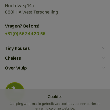
Hoofdweg 14a
8881 HA West Terschelling
Vragen? Bel ons!
+31 (0) 562 44 20 56
Tiny houses
Tiny House Hans
Chalets
Tiny House Simon
4 pers. chalet, duinkant
Over Wulp
4 pers. chalet, wegkant
Beschikbaarheid & boeken
4 pers. chalet Plus , duinkant
Activiteiten
4 pers. chalet Plus, wegkant
Faciliteiten & service
4 pers. chalet small, duinkant
Plan je reis
Camping Wulp maakt gebruik van cookies voor een optimale
4 pers. chalet small, wegkant
Over ons
ervaring op onze website.
Algemene voorwaarden & privacy