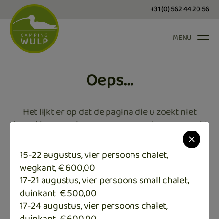
+31 (0) 562 44 20 56
MENU
Oeps…
Het lijkt er op dat de pagina die u zoekt niet
(meer) bestaat. Onze excuses voor het ongemak!
15-22 augustus, vier persoons chalet,
Bekijk alle accomodaties
wegkant, € 600,00
17-21 augustus, vier persoons small chalet,
Neem contact met ons op
duinkant € 500,00
17-24 augustus, vier persoons chalet,
duinkant € 600,00